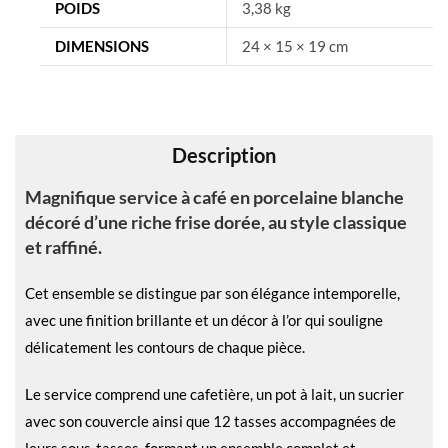
n
POIDS
3,38 kg
a
DIMENSIONS
24 × 15 × 19 cm
t
i
v
e
Description
:
Magnifique service à café en porcelaine blanche
décoré d’une riche frise dorée, au style classique
et raffiné.
Cet ensemble se distingue par son élégance intemporelle,
avec une finition brillante et un décor à l’or qui souligne
délicatement les contours de chaque pièce.
Le service comprend une cafetière, un pot à lait, un sucrier
avec son couvercle ainsi que 12 tasses accompagnées de