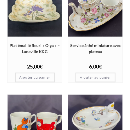
Plat émaillé fleuri « Olga » –
Service à thé miniature avec
Luneville K&G
plateau
25,00
€
6,00
€
Ajouter au panier
Ajouter au panier