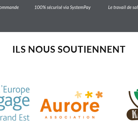
a commande
100% sécurisé via SystemPay
Le travail de sa
ILS NOUS SOUTIENNENT