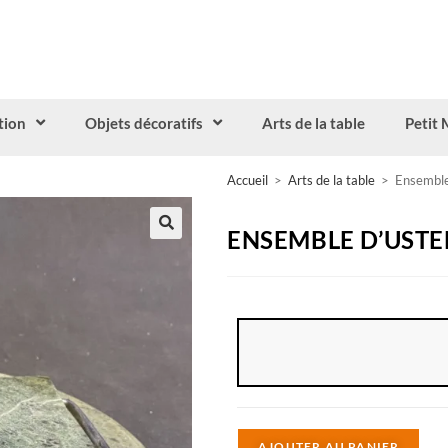
tion
Objets décoratifs
Arts de la table
Petit 
Accueil
>
Arts de la table
>
Ensemble
ENSEMBLE D’USTE
A
AJOUTER AU PANIER