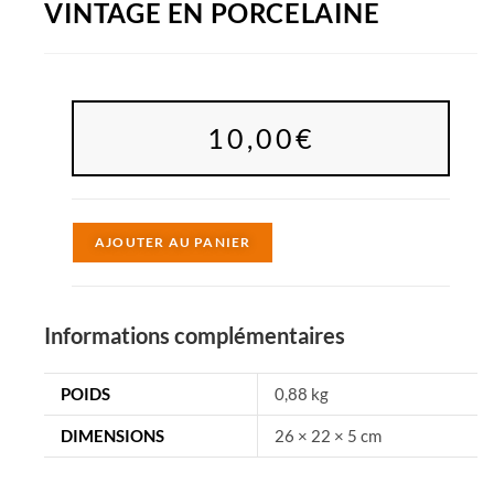
VINTAGE EN PORCELAINE
10,00
€
A
AJOUTER AU PANIER
l
t
e
Informations complémentaires
r
n
POIDS
0,88 kg
a
DIMENSIONS
26 × 22 × 5 cm
t
i