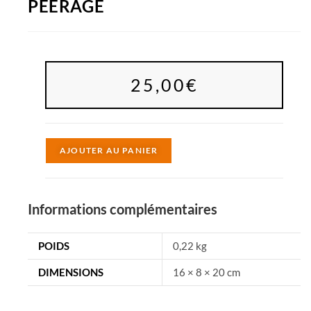
PEERAGE
25,00
€
A
AJOUTER AU PANIER
l
t
e
Informations complémentaires
r
n
POIDS
0,22 kg
a
DIMENSIONS
16 × 8 × 20 cm
t
i