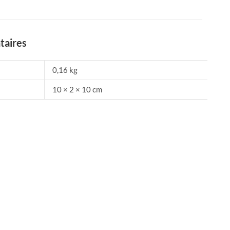
taires
0,16 kg
10 × 2 × 10 cm