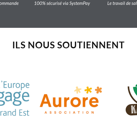
a commande
100% sécurisé via SystemPay
Le travail de sa
ILS NOUS SOUTIENNENT