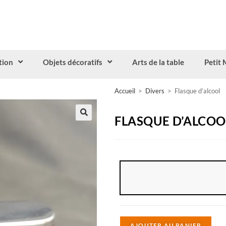
tion
Objets décoratifs
Arts de la table
Petit 
Accueil
>
Divers
>
Flasque d’alcool
FLASQUE D’ALCOO
A
AJOUTER AU PANIER