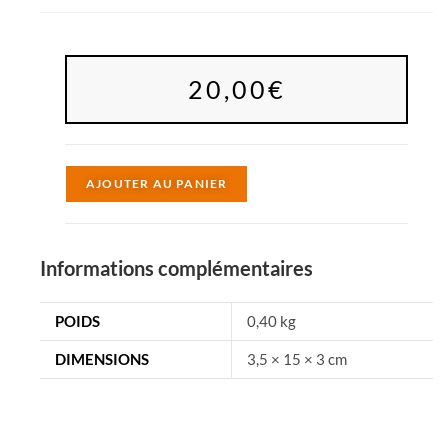
20,00
€
A
AJOUTER AU PANIER
l
t
e
Informations complémentaires
r
n
POIDS
0,40 kg
a
DIMENSIONS
3,5 × 15 × 3 cm
t
i
v
e