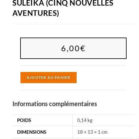
SULEIKA (CINQ NOUVELLES
AVENTURES)
6,00
€
A
AJOUTER AU PANIER
l
t
e
Informations complémentaires
r
n
POIDS
0,14 kg
a
DIMENSIONS
18 × 13 × 1 cm
t