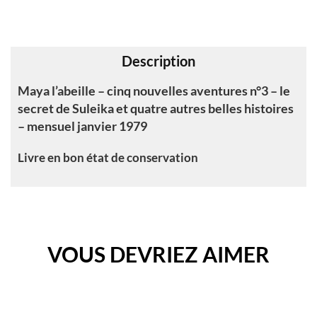
i
v
e
Description
:
Maya l’abeille – cinq nouvelles aventures n°3 – le
secret de Suleika et quatre autres belles histoires
– mensuel janvier 1979
Livre en bon état de conservation
VOUS DEVRIEZ AIMER