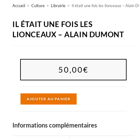
Accueil
>
Culture
>
Librairie
>
Il était une fois les lionceaux – Ala
IL ÉTAIT UNE FOIS LES
LIONCEAUX – ALAIN DUMONT
50,00
€
A
AJOUTER AU PANIER
l
t
e
Informations complémentaires
r