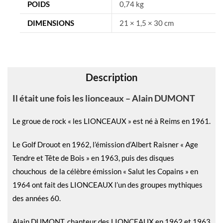
n
POIDS
0,74 kg
a
DIMENSIONS
21 × 1,5 × 30 cm
t
i
v
e
Description
:
Il était une fois les lionceaux – Alain DUMONT
Le groue de rock « les LIONCEAUX » est né à Reims en 1961.
Le Golf Drouot en 1962, l’émission d’Albert Raisner « Age
Tendre et Tête de Bois » en 1963, puis des disques
chouchous de la célèbre émission « Salut les Copains » en
1964 ont fait des LIONCEAUX l’un des groupes mythiques
des années 60.
Alain DUMONT, chanteur des LIONCEAUX en 1962 et 1963