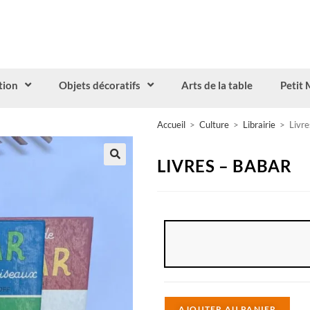
tion
Objets décoratifs
Arts de la table
Petit 
Accueil
>
Culture
>
Librairie
>
Livre
LIVRES – BABAR
A
AJOUTER AU PANIER