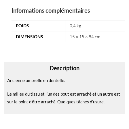
t
e
Informations complémentaires
r
n
POIDS
0,4 kg
a
DIMENSIONS
15 × 15 × 94 cm
t
i
v
e
Description
:
Ancienne ombrelle en dentelle.
Le milieu du tissu et l’un des bout est arraché et un autre est
sur le point d’être arraché. Quelques tâches d’usure.