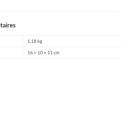
taires
1,18 kg
16 × 10 × 11 cm