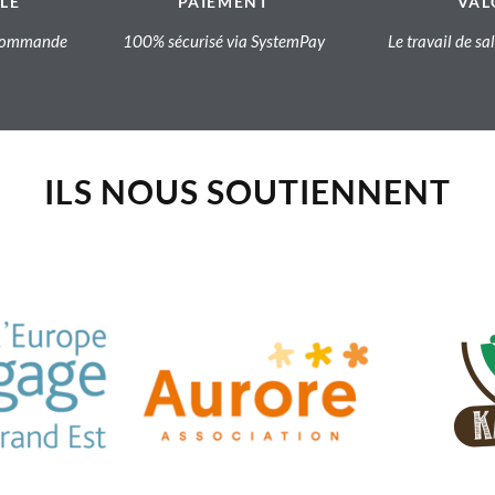
LE
PAIEMENT
VAL
a commande
100% sécurisé via SystemPay
Le travail de sa
ILS NOUS SOUTIENNENT