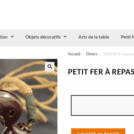
tion
Objets décoratifs
Arts de la table
Petit 
Accueil
>
Divers
>
Petit fer à repass
PETIT FER À REPA
A
AJOUTER AU PANIER