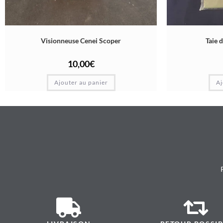
Visionneuse Cenei Scoper
Taie 
10,00
€
Ajouter au panier
Aj