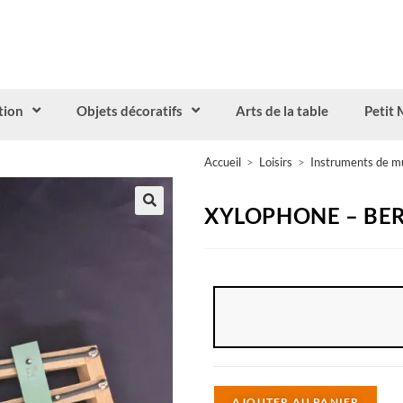
tion
Objets décoratifs
Arts de la table
Petit 
Accueil
>
Loisirs
>
Instruments de m
XYLOPHONE – BE
A
AJOUTER AU PANIER