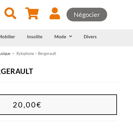
Négocier
Mobilier
Insolite
Mode
Divers
usique
>
Xylophone – Bergerault
RGERAULT
20,00
€