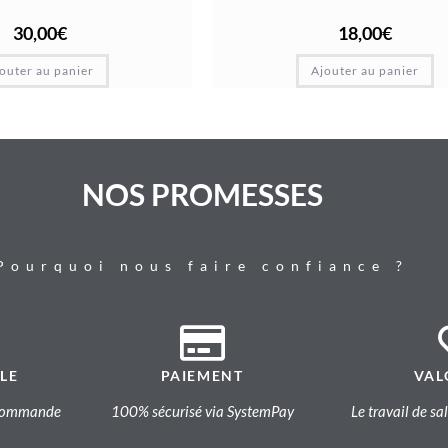
30,00
€
18,00
€
outer au panier
Ajouter au panier
NOS PROMESSES
Pourquoi nous faire confiance ?
LE
PAIEMENT
VAL
a commande
100% sécurisé via SystemPay
Le travail de sa