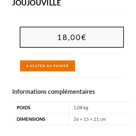
JOUJOUVILLE
18,00
€
A
AJOUTER AU PANIER
l
t
e
Informations complémentaires
r
n
POIDS
1,08 kg
a
DIMENSIONS
26 × 15 × 21 cm
t
i