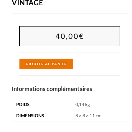
VINTAGE
40,00
€
A
AJOUTER AU PANIER
l
t
e
Informations complémentaires
r
n
POIDS
0,14 kg
a
DIMENSIONS
8 × 8 × 11 cm
t
i