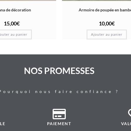
na de décoration
Armoire de poupée en bamb
15,00
€
10,00
€
outer au panier
Ajouter au panier
NOS PROMESSES
Pourquoi nous faire confiance ?
LE
PAIEMENT
VAL