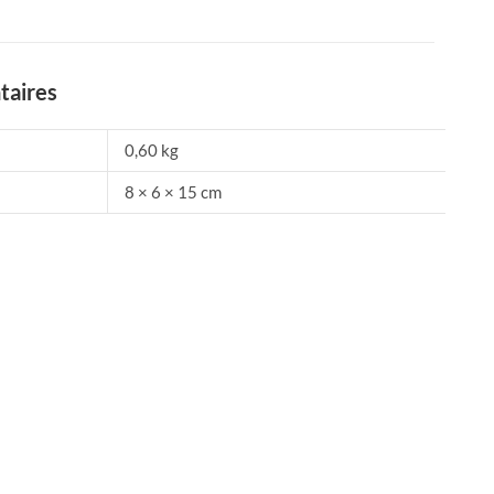
taires
0,60 kg
8 × 6 × 15 cm