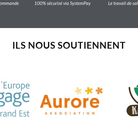
a commande
100% sécurisé via SystemPay
Le travail de sa
ILS NOUS SOUTIENNENT