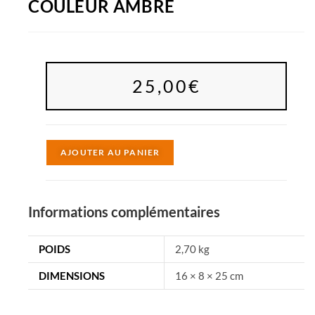
COULEUR AMBRE
25,00
€
A
AJOUTER AU PANIER
l
t
e
Informations complémentaires
r
n
POIDS
2,70 kg
a
DIMENSIONS
16 × 8 × 25 cm
t
i