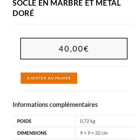
SOCLE EN MARBRE ET MÉTAL
DORÉ
40,00
€
A
AJOUTER AU PANIER
l
t
e
Informations complémentaires
r
n
POIDS
0,72 kg
a
DIMENSIONS
9 × 9 × 32 cm
t