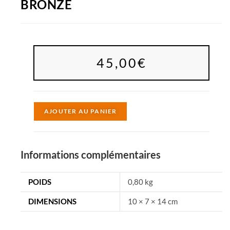
BRONZE
45,00
€
A
AJOUTER AU PANIER
l
t
e
Informations complémentaires
r
n
POIDS
0,80 kg
a
DIMENSIONS
10 × 7 × 14 cm
t
i