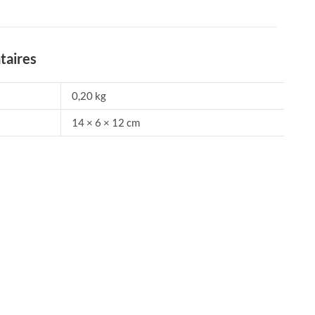
taires
0,20 kg
14 × 6 × 12 cm