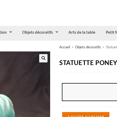
tion
Objets décoratifs
Arts de la table
Petit 
Accueil
>
Objets décoratifs
>
Statue
STATUETTE PONE
A
AJOUTER AU PANIER