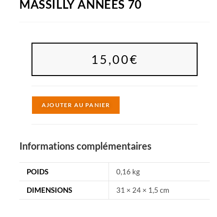
MASSILLY ANNÉES 70
15,00
€
A
AJOUTER AU PANIER
l
t
e
Informations complémentaires
r
n
POIDS
0,16 kg
a
DIMENSIONS
31 × 24 × 1,5 cm
t
i