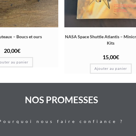
uteaux – Boucs et ours
NASA Space Shuttle Atlantis – Minic
Kits
20,00
€
15,00
€
outer au panier
Ajouter au panier
NOS PROMESSES
Pourquoi nous faire confiance ?