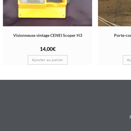
Visionneuse vintage CENEI Scoper H3
Porte-co
14,00
€
Ajouter au panier
Aj