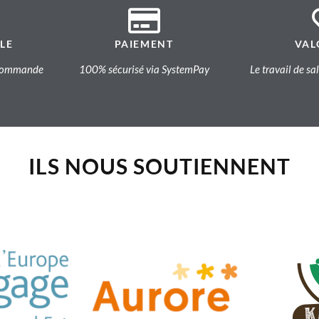
LE
PAIEMENT
VAL
a commande
100% sécurisé via SystemPay
Le travail de sa
ILS NOUS SOUTIENNENT