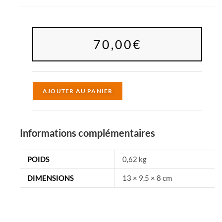
70,00
€
A
AJOUTER AU PANIER
l
t
e
Informations complémentaires
r
n
POIDS
0,62 kg
a
DIMENSIONS
13 × 9,5 × 8 cm
t
i
v
e