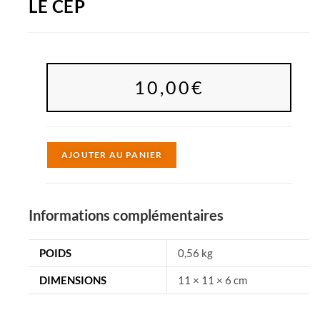
LE CEP
10,00
€
A
AJOUTER AU PANIER
l
t
e
Informations complémentaires
r
n
POIDS
0,56 kg
a
DIMENSIONS
11 × 11 × 6 cm
t
i