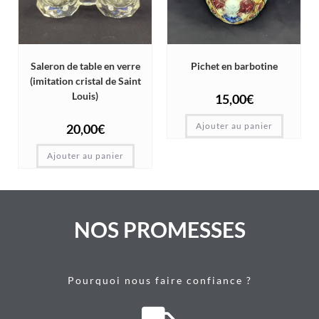
Saleron de table en verre
Pichet en barbotine
(imitation cristal de Saint
Louis)
15,00
€
Ajouter au panier
20,00
€
Ajouter au panier
NOS PROMESSES
Pourquoi nous faire confiance ?