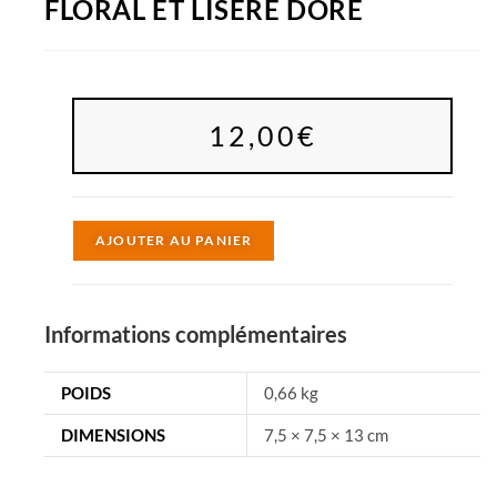
FLORAL ET LISERÉ DORÉ
12,00
€
A
AJOUTER AU PANIER
l
t
e
Informations complémentaires
r
n
POIDS
0,66 kg
a
DIMENSIONS
7,5 × 7,5 × 13 cm
t
i