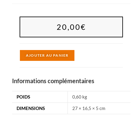
20,00
€
A
AJOUTER AU PANIER
l
t
e
Informations complémentaires
r
n
POIDS
0,60 kg
a
DIMENSIONS
27 × 16,5 × 5 cm
t
i
v
e