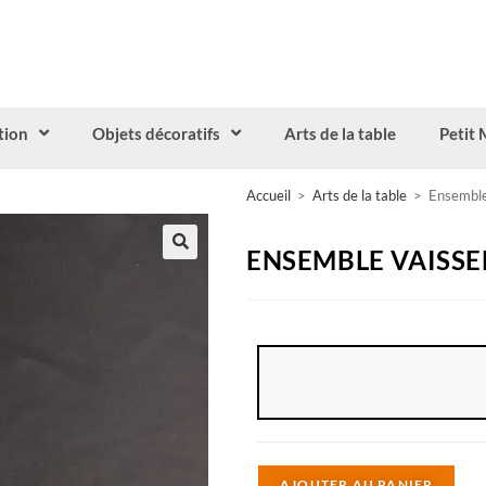
tion
Objets décoratifs
Arts de la table
Petit 
Accueil
>
Arts de la table
>
Ensemble
ENSEMBLE VAISSE
A
AJOUTER AU PANIER