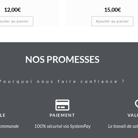
12,00
€
15,00
€
outer au panier
Ajouter au panier
NOS PROMESSES
Pourquoi nous faire confiance ?
LE
PAIEMENT
VAL
a commande
100% sécurisé via SystemPay
Le travail de sa