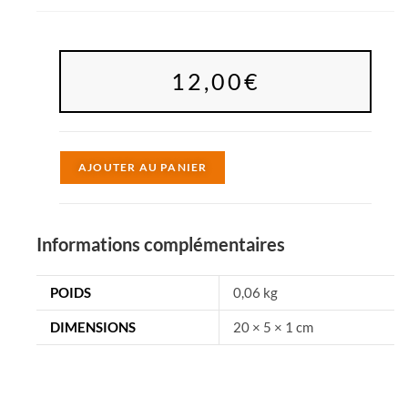
12,00
€
A
AJOUTER AU PANIER
l
t
e
Informations complémentaires
r
n
POIDS
0,06 kg
a
DIMENSIONS
20 × 5 × 1 cm
t
i
v
e