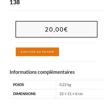
138
20,00
€
A
AJOUTER AU PANIER
l
t
e
Informations complémentaires
r
n
POIDS
0,22 kg
a
DIMENSIONS
32 × 11 × 6 cm
t
i