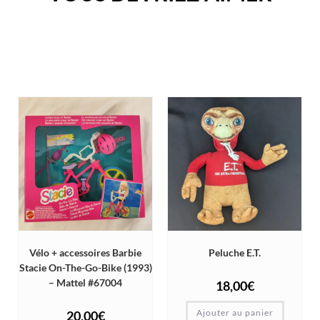
Vélo + accessoires Barbie
Peluche E.T.
Stacie On-The-Go-Bike (1993)
– Mattel #67004
18,00
€
Ajouter au panier
20,00
€