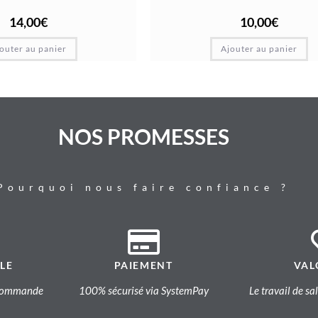
14,00
€
10,00
€
outer au panier
Ajouter au panier
NOS PROMESSES
Pourquoi nous faire confiance ?
LE
PAIEMENT
VAL
a commande
100% sécurisé via SystemPay
Le travail de sa