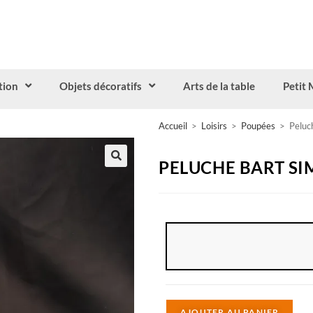
tion
Objets décoratifs
Arts de la table
Petit 
Accueil
>
Loisirs
>
Poupées
>
Peluc
PELUCHE BART S
A
AJOUTER AU PANIER