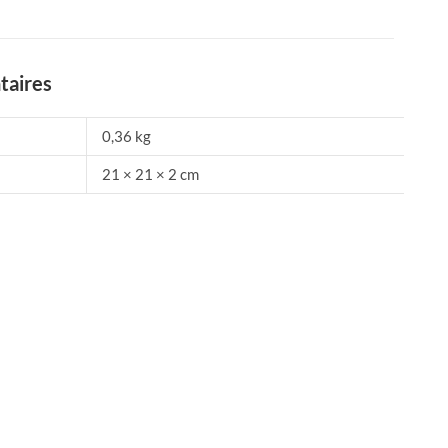
taires
0,36 kg
21 × 21 × 2 cm