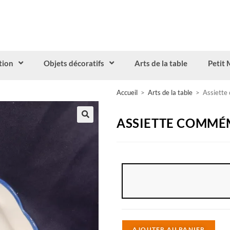
tion
Objets décoratifs
Arts de la table
Petit 
Accueil
>
Arts de la table
>
Assiette
ASSIETTE COMMÉ
A
AJOUTER AU PANIER