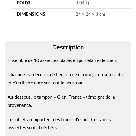
n
POIDS
4,04 kg
a
DIMENSIONS
24 × 24 × 3 cm
t
i
v
e
Description
:
Ensemble de 10 assiettes plates en porcelaine de Gien.
Chacune est décorée de fleurs rose et orange en son centre
et d’un liseré doré sur tout le pourtour.
Au-dessous, le tampon « Gien, France » témoigne de la
provenance.
Les objets comportent des traces d’usure. Certaines
assiettes sont ébréchées.