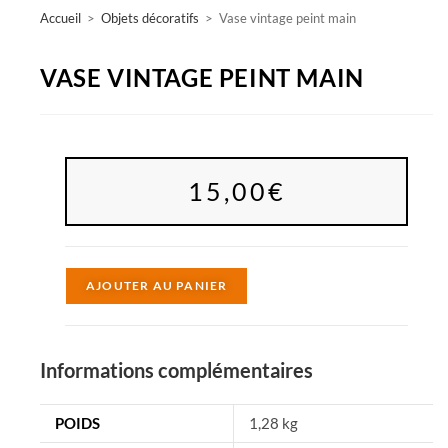
Accueil
>
Objets décoratifs
>
Vase vintage peint main
VASE VINTAGE PEINT MAIN
15,00
€
A
AJOUTER AU PANIER
l
t
e
Informations complémentaires
r
n
POIDS
1,28 kg
a