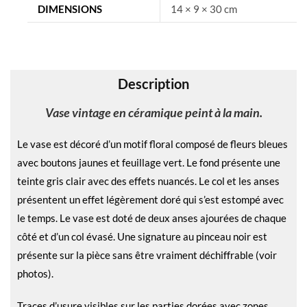
DIMENSIONS
14 × 9 × 30 cm
t
i
v
e
Description
:
Vase vintage en céramique peint à la main.
Le vase est décoré d’un motif floral composé de fleurs bleues
avec boutons jaunes et feuillage vert. Le fond présente une
teinte gris clair avec des effets nuancés. Le col et les anses
présentent un effet légèrement doré qui s’est estompé avec
le temps. Le vase est doté de deux anses ajourées de chaque
côté et d’un col évasé. Une signature au pinceau noir est
présente sur la pièce sans être vraiment déchiffrable (voir
photos).
Traces d’usure visibles sur les parties dorées avec zones