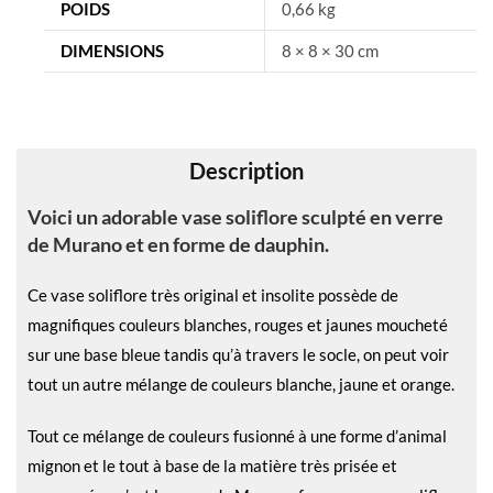
n
POIDS
0,66 kg
a
DIMENSIONS
8 × 8 × 30 cm
t
i
v
e
Description
:
Voici un adorable vase soliflore sculpté en verre
de Murano et en forme de dauphin.
Ce vase soliflore très original et insolite possède de
magnifiques couleurs blanches, rouges et jaunes moucheté
sur une base bleue tandis qu’à travers le socle, on peut voir
tout un autre mélange de couleurs blanche, jaune et orange.
Tout ce mélange de couleurs fusionné à une forme d’animal
mignon et le tout à base de la matière très prisée et