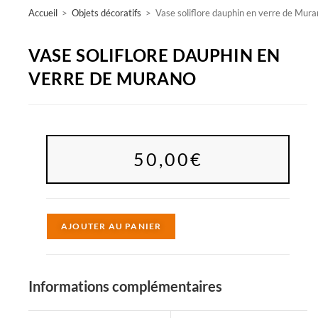
Accueil
>
Objets décoratifs
>
Vase soliflore dauphin en verre de Mur
VASE SOLIFLORE DAUPHIN EN
VERRE DE MURANO
50,00
€
A
AJOUTER AU PANIER
l
t
e
Informations complémentaires
r