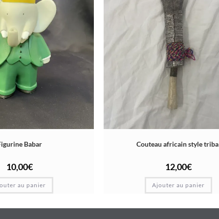
Figurine Babar
Couteau africain style triba
10,00
€
12,00
€
outer au panier
Ajouter au panier