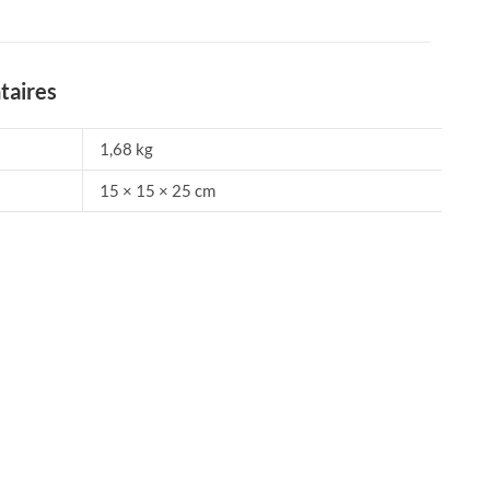
taires
1,68 kg
15 × 15 × 25 cm