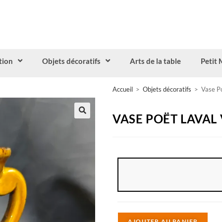
tion
Objets décoratifs
Arts de la table
Petit 
Accueil
>
Objets décoratifs
>
Vase Po
VASE POËT LAVAL
A
AJOUTER AU PANIER