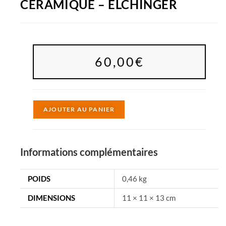
CÉRAMIQUE – ELCHINGER
60,00
€
A
AJOUTER AU PANIER
l
t
e
Informations complémentaires
r
n
POIDS
0,46 kg
a
DIMENSIONS
11 × 11 × 13 cm
t
i