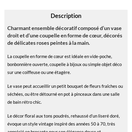
v
e
Description
:
Charmant ensemble décoratif composé d’un vase
droit et d’une coupelle en forme de cœur, décorés
de délicates roses peintes à la main.
La coupelle en forme de cœur est idéale en vide-poche,
bonbonnière ouverte, coupelle à bijoux ou simple objet déco
sur une coiffeuse ou une étagère.
Le vase peut accueillir un petit bouquet de fleurs fraîches ou
séchées, ou être détourné en pot à pinceaux dans une salle
de bain rétro chic.
Le décor floral aux tons poudrés, rehaussé d’un liseré doré,
évoque un style vintage inspiré des années 50 à 70, très
apprécié en brocante pour son élégance douce et