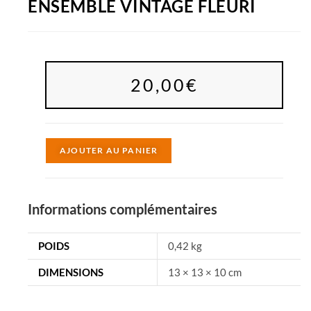
ENSEMBLE VINTAGE FLEURI
20,00
€
A
AJOUTER AU PANIER
l
t
e
Informations complémentaires
r
n
POIDS
0,42 kg
a
DIMENSIONS
13 × 13 × 10 cm
t
i