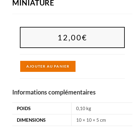
MINIATURE
12,00
€
A
AJOUTER AU PANIER
l
t
e
Informations complémentaires
r
n
POIDS
0,10 kg
a
DIMENSIONS
10 × 10 × 5 cm
t
i