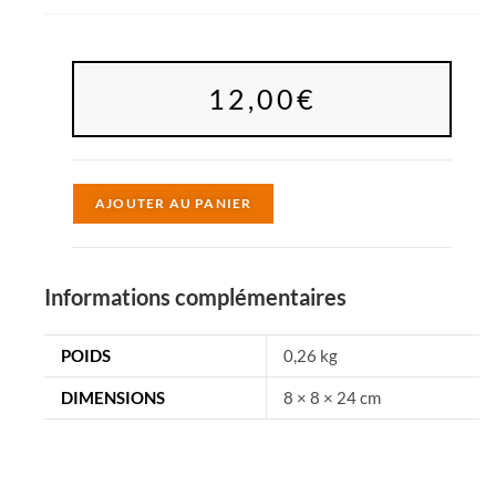
12,00
€
A
AJOUTER AU PANIER
l
t
e
Informations complémentaires
r
n
POIDS
0,26 kg
a
DIMENSIONS
8 × 8 × 24 cm
t
i
v
e