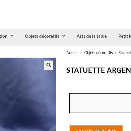
tion
Objets décoratifs
Arts de la table
Petit 
Accueil
>
Objets décoratifs
>
Statuet
STATUETTE ARGEN
A
AJOUTER AU PANIER