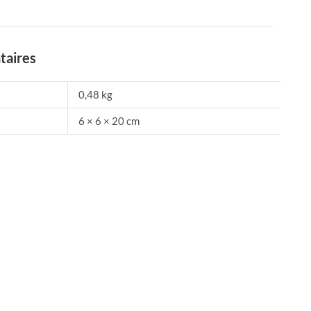
taires
0,48 kg
6 × 6 × 20 cm