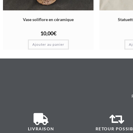
Vase soliflore en céramique
Statuett
10,00
€
Ajouter au panier
Aj
LIVRAISON
RETOUR POSSIB