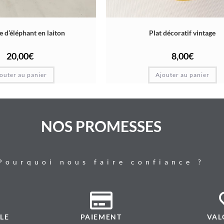
e d’éléphant en laiton
Plat décoratif vintage
20,00
€
8,00
€
outer au panier
Ajouter au panier
NOS PROMESSES
Pourquoi nous faire confiance ?
LE
PAIEMENT
VAL