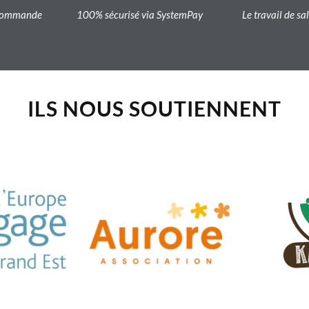
a commande
100% sécurisé via SystemPay
Le travail de sa
ILS NOUS SOUTIENNENT