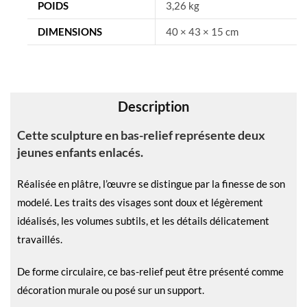
n
POIDS
3,26 kg
a
DIMENSIONS
40 × 43 × 15 cm
t
i
v
e
Description
:
Cette sculpture en bas-relief représente deux
jeunes enfants enlacés.
Réalisée en plâtre, l’œuvre se distingue par la finesse de son
modelé. Les traits des visages sont doux et légèrement
idéalisés, les volumes subtils, et les détails délicatement
travaillés.
De forme circulaire, ce bas-relief peut être présenté comme
décoration murale ou posé sur un support.