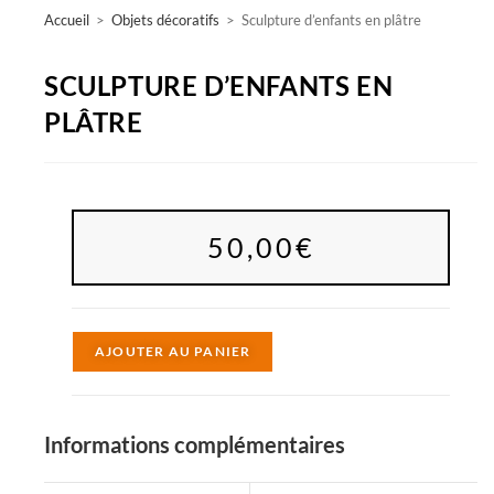
Accueil
>
Objets décoratifs
>
Sculpture d’enfants en plâtre
SCULPTURE D’ENFANTS EN
PLÂTRE
50,00
€
A
AJOUTER AU PANIER
l
t
e
Informations complémentaires
r