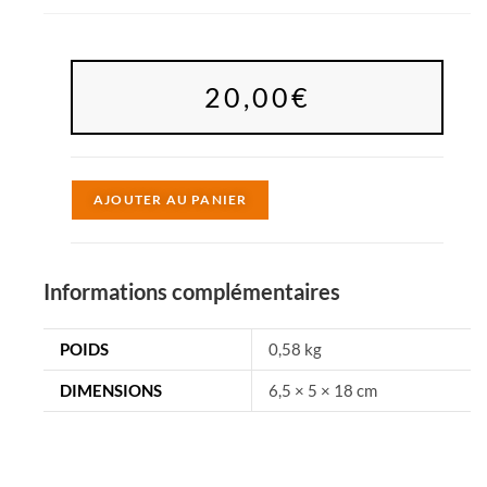
20,00
€
A
AJOUTER AU PANIER
l
t
e
Informations complémentaires
r
n
POIDS
0,58 kg
a
DIMENSIONS
6,5 × 5 × 18 cm
t
i
v
e