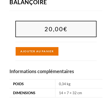
BALANÇOIRE
20,00
€
A
AJOUTER AU PANIER
l
t
e
Informations complémentaires
r
n
POIDS
0,34 kg
a
DIMENSIONS
14 × 7 × 32 cm
t
i