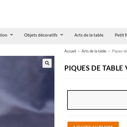
tion
Objets décoratifs
Arts de la table
Petit 
Accueil
>
Arts de la table
>
Piques d
PIQUES DE TABLE
A
AJOUTER AU PANIER