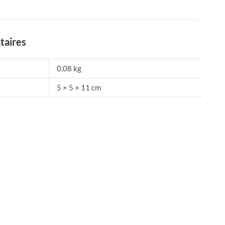
taires
0,08 kg
5 × 5 × 11 cm