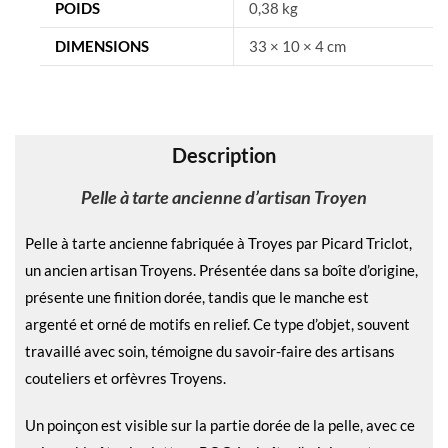
n
POIDS
0,38 kg
a
DIMENSIONS
33 × 10 × 4 cm
t
i
v
e
Description
:
Pelle à tarte ancienne d’artisan Troyen
Pelle à tarte ancienne fabriquée à Troyes par Picard Triclot,
un ancien artisan Troyens. Présentée dans sa boîte d’origine,
présente une finition dorée, tandis que le manche est
argenté et orné de motifs en relief. Ce type d’objet, souvent
travaillé avec soin, témoigne du savoir-faire des artisans
couteliers et orfèvres Troyens.
Un poinçon est visible sur la partie dorée de la pelle, avec ce