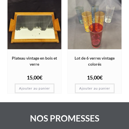
Plateau vintage en bois et
Lot de 6 verres vintage
verre
colorés
15,00
€
15,00
€
Ajouter au panier
Ajouter au panier
NOS PROMESSES