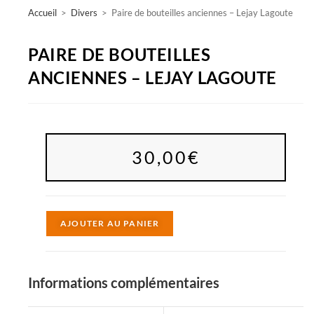
Accueil
>
Divers
>
Paire de bouteilles anciennes – Lejay Lagoute
PAIRE DE BOUTEILLES
ANCIENNES – LEJAY LAGOUTE
30,00
€
A
AJOUTER AU PANIER
l
t
e
Informations complémentaires
r