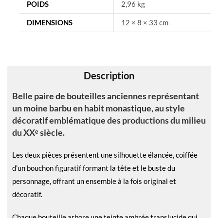
n
POIDS
2,96 kg
a
DIMENSIONS
12 × 8 × 33 cm
t
i
v
e
Description
:
Belle paire de bouteilles anciennes représentant
un moine barbu en habit monastique, au style
décoratif emblématique des productions du milieu
du XXᵉ siècle.
Les deux pièces présentent une silhouette élancée, coiffée
d’un bouchon figuratif formant la tête et le buste du
personnage, offrant un ensemble à la fois original et
décoratif.
Chaque bouteille arbore une teinte ambrée translucide qui