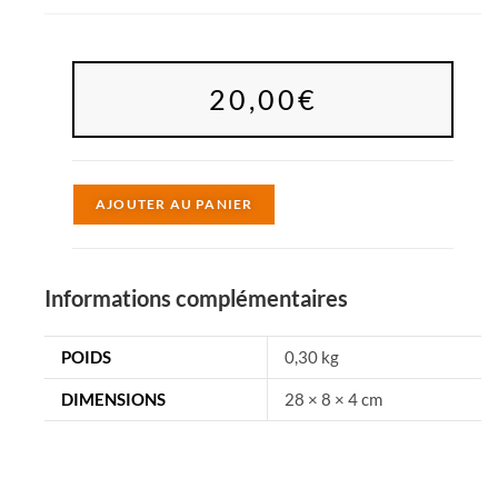
20,00
€
A
AJOUTER AU PANIER
l
t
e
Informations complémentaires
r
n
POIDS
0,30 kg
a
DIMENSIONS
28 × 8 × 4 cm
t
i
v
e