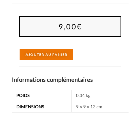
9,00
€
A
AJOUTER AU PANIER
l
t
e
Informations complémentaires
r
n
POIDS
0,34 kg
a
DIMENSIONS
9 × 9 × 13 cm
t
i
v
e