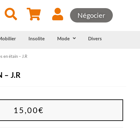
Négocier
Mobilier
Insolite
Mode
Divers
 en étain – J.R
 – J.R
15,00
€