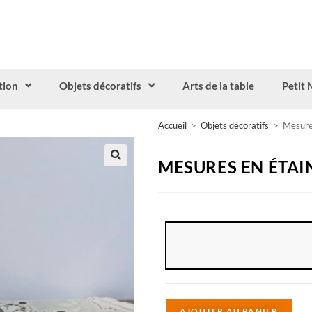
tion
Objets décoratifs
Arts de la table
Petit 
Accueil
>
Objets décoratifs
>
Mesures
MESURES EN ÉTAIN
A
AJOUTER AU PANIER