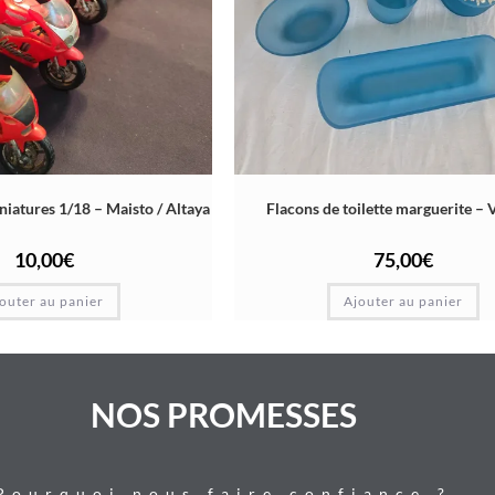
niatures 1/18 – Maisto / Altaya
Flacons de toilette marguerite – 
10,00
€
75,00
€
outer au panier
Ajouter au panier
NOS PROMESSES
Pourquoi nous faire confiance ?