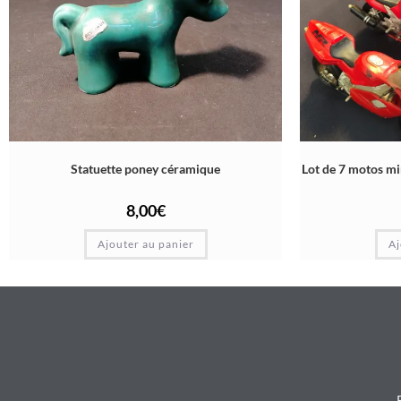
Statuette poney céramique
Lot de 7 motos mi
8,00
€
Ajouter au panier
Aj