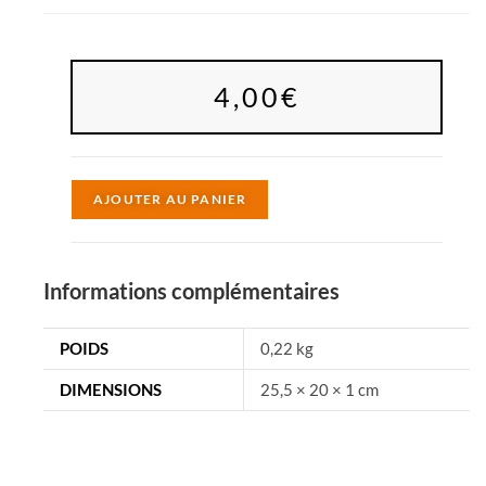
4,00
€
A
AJOUTER AU PANIER
l
t
e
Informations complémentaires
r
n
POIDS
0,22 kg
a
DIMENSIONS
25,5 × 20 × 1 cm
t
i
v
e