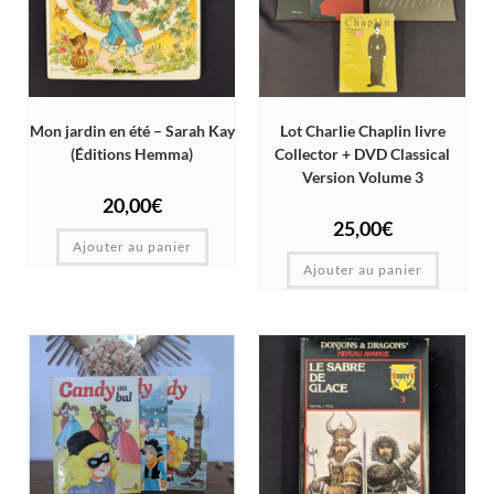
Mon jardin en été – Sarah Kay
Lot Charlie Chaplin livre
(Éditions Hemma)
Collector + DVD Classical
Version Volume 3
20,00
€
25,00
€
Ajouter au panier
Ajouter au panier